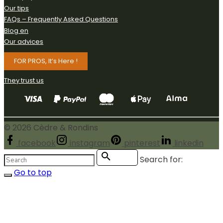
Our tips
FAQs – Frequently Asked Questions
Blog en
Our advices
FOR PROS, It’s Here !
They trust us
©
2026
Cèdre & Rondins
facebook
instagram
pinterest
linkedin
Search for:
Search
Go to top