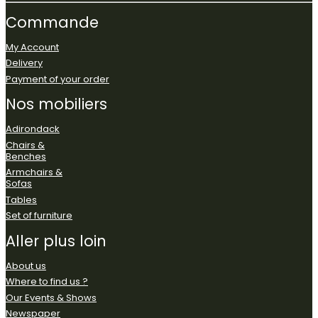
Commande
My Account
Delivery
Payment of your order
Nos
mobiliers
Adirondack
Chairs &
Benches
Armchairs &
Sofas
Tables
Set of furniture
Aller
plus
loin
About us
Where to find us ?
Our Events & Shows
Newspaper