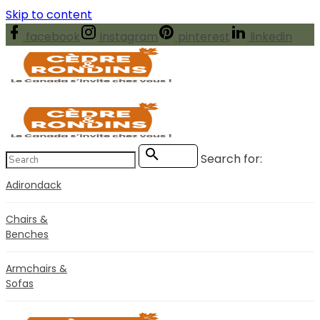
Skip to content
facebook
instagram
pinterest
linkedin
Search for:
Search
Adirondack
Chairs &
Benches
Armchairs &
Sofas