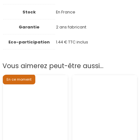
Stock
En France
Garantie
2 ans fabricant
Eco-participation
1.44 € TTC inclus
Vous aimerez peut-être aussi…
En ce moment
Fauteuil 2 places en bois
Tête à Tête B7TTKD
Ensemble de jardin