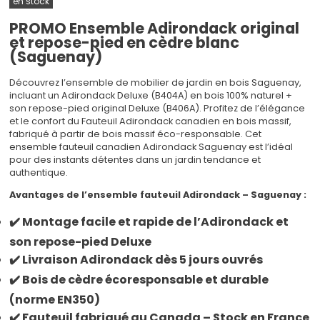
en stock
PROMO Ensemble Adirondack original
et repose-pied en cèdre blanc
(Saguenay)
Découvrez l’ensemble de mobilier de jardin en bois Saguenay,
incluant un Adirondack Deluxe (B404A) en bois 100% naturel +
son repose-pied original Deluxe (B406A). Profitez de l’élégance
et le confort du Fauteuil Adirondack canadien en bois massif,
fabriqué à partir de bois massif éco-responsable. Cet
ensemble fauteuil canadien Adirondack Saguenay est l’idéal
pour des instants détentes dans un jardin tendance et
authentique.
Avantages de l’ensemble fauteuil Adirondack – Saguenay :
✔️ Montage facile et rapide de l’Adirondack et
son repose-pied Deluxe
✔️ Livraison Adirondack dès 5 jours ouvrés
✔️ Bois de cèdre écoresponsable et durable
(norme EN350)
✔️ Fauteuil fabriqué au Canada – Stock en France