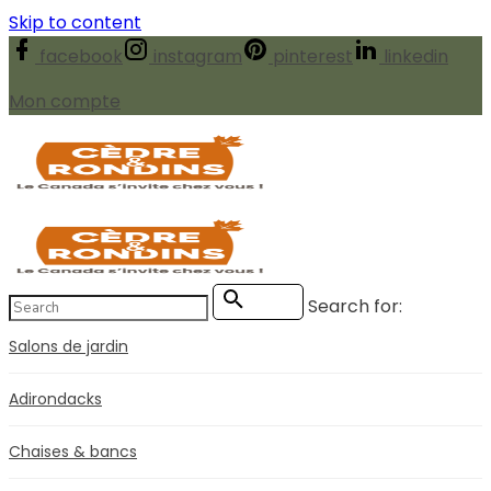
Skip to content
facebook
instagram
pinterest
linkedin
Mon compte
Search for:
Search
Salons de jardin
Adirondacks
Chaises & bancs