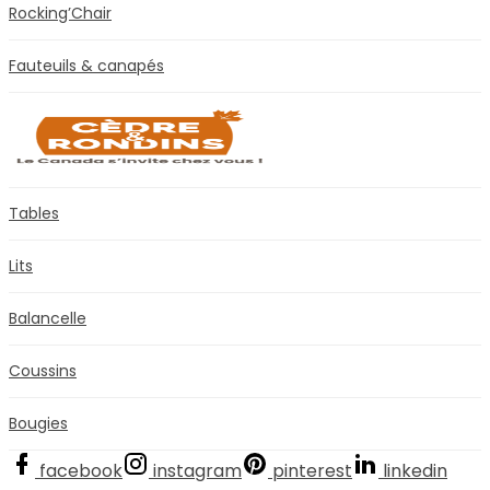
Rocking’Chair
Fauteuils & canapés
Tables
Lits
Balancelle
Coussins
Bougies
facebook
instagram
pinterest
linkedin