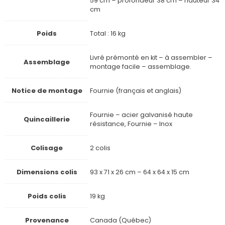
59 cm – profondeur 38 cm – hauteur 34
cm
Poids
Total : 16 kg
Livré prémonté en kit – à assembler –
Assemblage
montage facile – assemblage.
Notice de montage
Fournie (français et anglais)
Fournie – acier galvanisé haute
Quincaillerie
résistance, Fournie – Inox
Colisage
2 colis
Dimensions colis
93 x 71 x 26 cm – 64 x 64 x 15 cm
Poids colis
19 kg
Provenance
Canada (Québec)