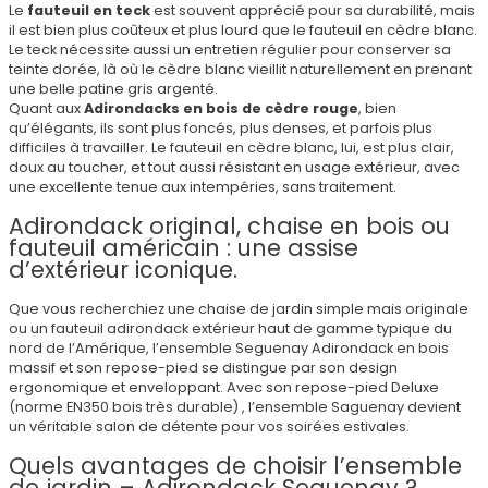
Le
fauteuil en teck
est souvent apprécié pour sa durabilité, mais
il est bien plus coûteux et plus lourd que le fauteuil en cèdre blanc.
Le teck nécessite aussi un entretien régulier pour conserver sa
teinte dorée, là où le cèdre blanc vieillit naturellement en prenant
une belle patine gris argenté.
Quant aux
Adirondacks en bois de cèdre rouge
, bien
qu’élégants, ils sont plus foncés, plus denses, et parfois plus
difficiles à travailler. Le fauteuil en cèdre blanc, lui, est plus clair,
doux au toucher, et tout aussi résistant en usage extérieur, avec
une excellente tenue aux intempéries, sans traitement.
Adirondack original, chaise en bois ou
fauteuil américain : une assise
d’extérieur iconique.
Que vous recherchiez une chaise de jardin simple mais originale
ou un fauteuil adirondack extérieur haut de gamme typique du
nord de l’Amérique, l’ensemble Seguenay Adirondack en bois
massif et son repose-pied se distingue par son design
ergonomique et enveloppant. Avec son repose-pied Deluxe
(norme EN350 bois très durable) , l’ensemble Saguenay devient
un véritable salon de détente pour vos soirées estivales.
Quels avantages de choisir l’ensemble
de jardin – Adirondack Seguenay ?