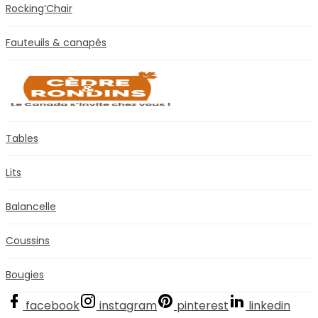
Rocking’Chair
Fauteuils & canapés
Tables
Lits
Balancelle
Coussins
Bougies
facebook
instagram
pinterest
linkedin