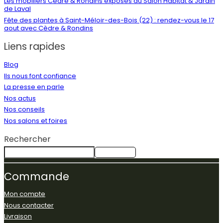
Les mobiliers Cèdre & Rondins exposés au Salon Habitat & Jardin
de Laval
Fête des plantes à Saint-Méloir-des-Bois (22) : rendez-vous le 17
aout avec Cèdre & Rondins
Liens rapides
Blog
Ils nous font confiance
La presse en parle
Nos actus
Nos conseils
Nos salons et foires
Rechercher
Rechercher
Commande
Mon compte
Nous contacter
Livraison