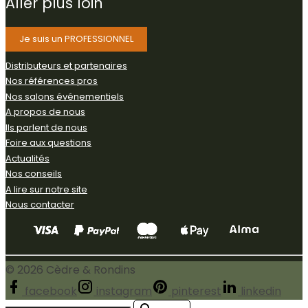
Aller
plus
loin
Je suis un PROFESSIONNEL
Distributeurs et partenaires
Nos références pros
Nos salons événementiels
A propos de nous
Ils parlent de nous
Foire aux questions
Actualités
Nos conseils
A lire sur notre site
Nous contacter
©
2026
Cèdre & Rondins
facebook
instagram
pinterest
linkedin