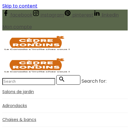
Skip to content
facebook
instagram
pinterest
linkedin
Mon compte
Search for:
Search
Salons de jardin
Adirondacks
Chaises & bancs