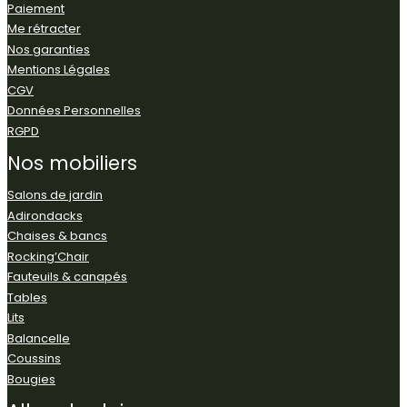
Paiement
Me rétracter
Nos garanties
Mentions Légales
CGV
Données Personnelles
RGPD
Nos
mobiliers
Salons de jardin
Adirondacks
Chaises & bancs
Rocking’Chair
Fauteuils & canapés
Tables
Lits
Balancelle
Coussins
Bougies