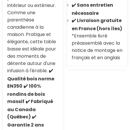
✔️ Sans entretien
intérieur ou extérieur.
Comme une
nécessaire
parenthèse
✔️ Livraison gratuite
canadienne à la
en France (hors îles)
maison. Pratique et
*Ensemble livré
élégante, cette table
préassemblé avec la
basse est idéale pour
notice de montage en
des moments de
français et en anglais
détente autour d'une
infusion à l'érable.
✔️
Qualité bois norme
EN350
✔️ 100%
rondins de bois
massif
✔️ Fabriqué
au Canada
(Québec)
✔️
Garantie 2 ans