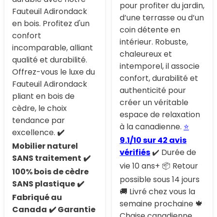
pour profiter du jardin,
Fauteuil Adirondack
d’une terrasse ou d’un
en bois. Profitez d'un
coin détente en
confort
intérieur. Robuste,
incomparable, alliant
chaleureux et
qualité et durabilité.
intemporel, il associe
Offrez-vous le luxe du
confort, durabilité et
Fauteuil Adirondack
authenticité pour
pliant en bois de
créer un véritable
cèdre, le choix
espace de relaxation
tendance par
à la canadienne.
⭐
excellence.
✔️
9.1/10 sur 42 avis
Mobilier naturel
vérifiés
✔️ Durée de
SANS traitement
✔️
vie 10 ans+ 📦 Retour
100% bois de cèdre
possible sous 14 jours
SANS plastique
✔️
🚚 Livré chez vous la
Fabriqué au
semaine prochaine 🍁
Canada
✔️ Garantie
Chaise canadienne