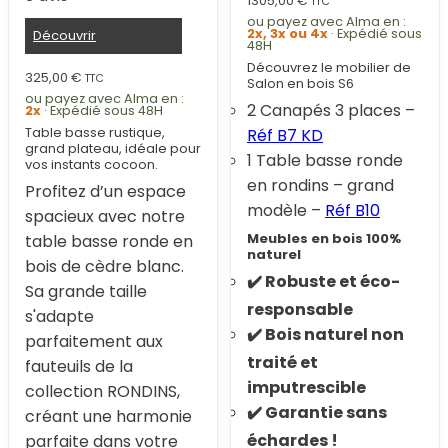
1305,00
€
TTC
ou payez avec Alma en :
2x, 3x ou 4x
· Expédié sous
Découvrir
48H
Découvrez le mobilier de
325,00
€
TTC
Salon en bois S6
ou payez avec Alma en :
2 Canapés 3 places –
2x
· Expédié sous 48H
Table basse rustique,
Réf B7 KD
grand plateau, idéale pour
1 Table basse ronde
vos instants cocoon.
en rondins – grand
Profitez d’un espace
modèle –
Réf B10
spacieux avec notre
Meubles en bois 100%
table basse ronde en
naturel
bois de cèdre blanc.
✔️ Robuste et éco-
Sa grande taille
responsable
s'adapte
✔️ Bois naturel non
parfaitement aux
traité et
fauteuils de la
imputrescible
collection RONDINS,
✔️ Garantie sans
créant une harmonie
échardes !
parfaite dans votre