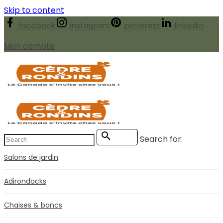
Skip to content
facebook
instagram
pinterest
linkedin
Mon compte
Search for:
Search
Salons de jardin
Adirondacks
Chaises & bancs