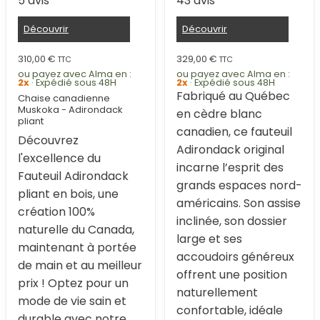
5 avis
43 avis
Découvrir
Découvrir
310,00
€
329,00
€
TTC
TTC
ou payez avec Alma en :
ou payez avec Alma en :
2x
· Expédié sous 48H
2x
· Expédié sous 48H
Fabriqué au Québec
Chaise canadienne
Muskoka - Adirondack
en cèdre blanc
pliant
canadien, ce fauteuil
Découvrez
Adirondack original
l'excellence du
incarne l’esprit des
Fauteuil Adirondack
grands espaces nord-
pliant en bois, une
américains. Son assise
création 100%
inclinée, son dossier
naturelle du Canada,
large et ses
maintenant à portée
accoudoirs généreux
de main et au meilleur
offrent une position
prix ! Optez pour un
naturellement
mode de vie sain et
confortable, idéale
durable avec notre