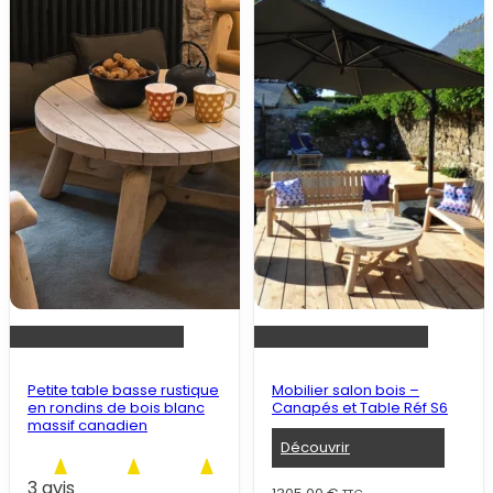
Petite table basse rustique
Mobilier salon bois –
en rondins de bois blanc
Canapés et Table Réf S6
massif canadien
Découvrir
3 avis