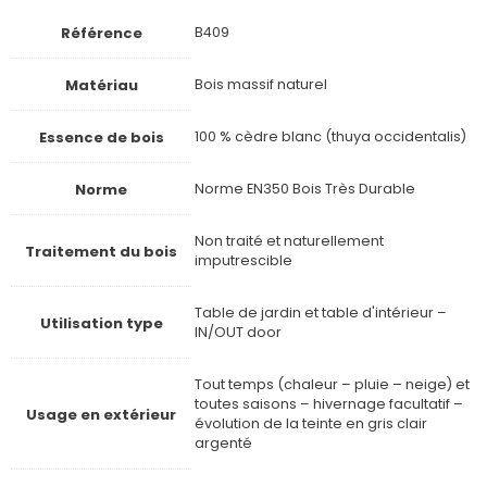
Référence
B409
Matériau
Bois massif naturel
Essence de bois
100 % cèdre blanc (thuya occidentalis)
Norme
Norme EN350 Bois Très Durable
Non traité et naturellement
Traitement du bois
imputrescible
Table de jardin et table d'intérieur –
Utilisation type
IN/OUT door
Tout temps (chaleur – pluie – neige) et
toutes saisons – hivernage facultatif –
Usage en extérieur
évolution de la teinte en gris clair
argenté