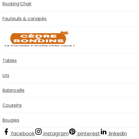
Rocking’Chair
Fauteuils & canapés
Tables
Lits
Balancelle
Coussins
Bougies
facebook
instagram
pinterest
linkedin