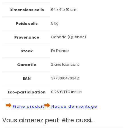
Dimensions colis
64 x 41 x 10 cm
Poids colis
5 kg
Provenance
Canada (Québec)
Stock
En France
Garantie
2 ans fabricant
EAN
3770010470342
Eco-participation
0.26 € TTC inclus
Fiche produit
Notice de montage
Vous aimerez peut-être aussi…