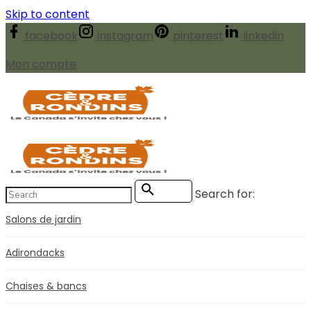
Skip to content
facebook
instagram
pinterest
linkedin
Mon compte
Search for:
Search
Salons de jardin
Adirondacks
Chaises & bancs