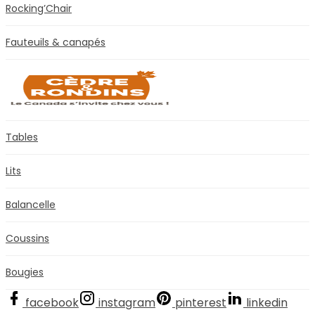
Rocking’Chair
Fauteuils & canapés
Tables
Lits
Balancelle
Coussins
Bougies
facebook
instagram
pinterest
linkedin