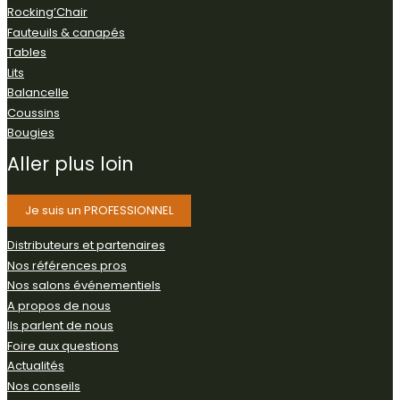
Rocking’Chair
Fauteuils & canapés
Tables
Lits
Balancelle
Coussins
Bougies
Aller
plus
loin
Je suis un PROFESSIONNEL
Distributeurs et partenaires
Nos références pros
Nos salons événementiels
A propos de nous
Ils parlent de nous
Foire aux questions
Actualités
Nos conseils