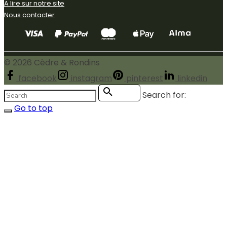
A lire sur notre site
Nous contacter
©
2026
Cèdre & Rondins
facebook
instagram
pinterest
linkedin
Search for:
Search
Go to top