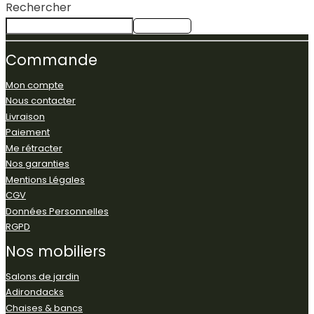
Rechercher
Rechercher
Commande
Mon compte
Nous contacter
Livraison
Paiement
Me rétracter
Nos garanties
Mentions Légales
CGV
Données Personnelles
RGPD
Nos
mobiliers
Salons de jardin
Adirondacks
Chaises & bancs